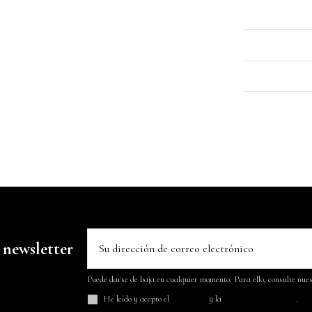
 newsletter
Puede darse de baja en cualquier momento. Para ello, consulte nuest
He leído y acepto el
aviso legal
y la
política de privacidad
.