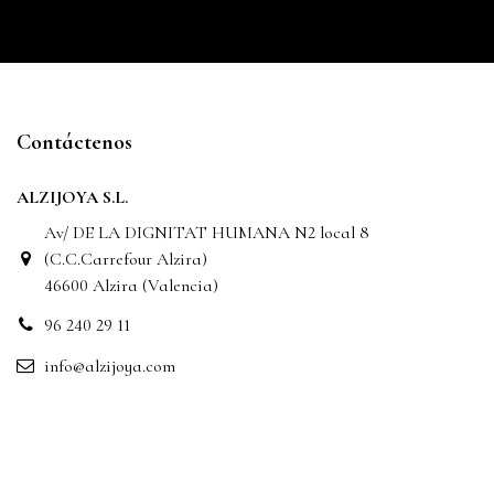
Contáctenos
ALZIJOYA S.L.
Av/ DE LA DIGNITAT HUMANA N2 local 8
(C.C.Carrefour Alzira)
46600 Alzira (Valencia)
96 240 29 11
info@alzijoya.com