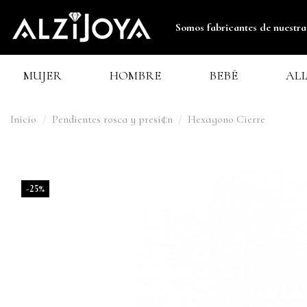
Somos fabrican
tes de nuestra
MUJER
HOMBRE
BEBÉ
AL
Inicio
Pendientes rosca y presi¢n
Hexagono Cierre
-25%