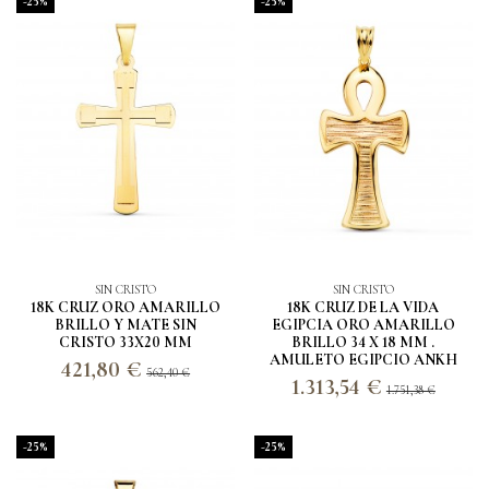
-25%
-25%
SIN CRISTO
SIN CRISTO
18K CRUZ ORO AMARILLO
18K CRUZ DE LA VIDA
BRILLO Y MATE SIN
EGIPCIA ORO AMARILLO
CRISTO 33X20 MM
BRILLO 34 X 18 MM .
AMULETO EGIPCIO ANKH
421,80 €
562,40 €
1.313,54 €
1.751,38 €
-25%
-25%