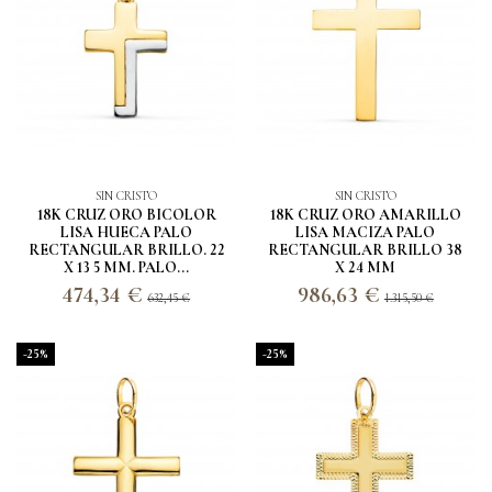
SIN CRISTO
SIN CRISTO
18K CRUZ ORO BICOLOR
18K CRUZ ORO AMARILLO
LISA HUECA PALO
LISA MACIZA PALO
RECTANGULAR BRILLO. 22
RECTANGULAR BRILLO 38
X 13 5 MM. PALO...
X 24 MM
474,34 €
986,63 €
632,45 €
1.315,50 €
-25%
-25%