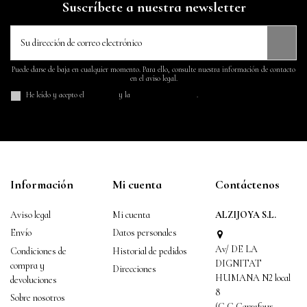
Suscríbete a nuestra newsletter
Puede darse de baja en cualquier momento. Para ello, consulte nuestra información de contacto
en el aviso legal.
He leído y acepto el
aviso legal
y la
política de privacidad
.
Información
Mi cuenta
Contáctenos
Aviso legal
Mi cuenta
ALZIJOYA S.L.
Envío
Datos personales
Av/ DE LA
Condiciones de
Historial de pedidos
DIGNITAT
compra y
Direcciones
HUMANA N2 local
devoluciones
8
Sobre nosotros
(C.C.Carrefour