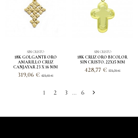
SIN CRISTO
SIN CRISTO
18K GOLGANTE ORO
18K CRUZ ORO BICOLOR
AMARILLO CRUZ
SIN CRISTO. 22X15 MM
CANJAYAR 23 X 16 MM
428,77 €
571,70 €
319,06 €
425,41 €
1
2
3
…
6