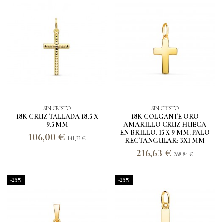
SIN CRISTO
SIN CRISTO
18K CRUZ TALLADA 18.5 X
18K COLGANTE ORO
9.5 MM
AMARILLO CRUZ HUECA
EN BRILLO. 15 X 9 MM. PALO
106,00 €
141,33 €
RECTANGULAR: 3X1 MM
216,63 €
288,84 €
-25%
-25%