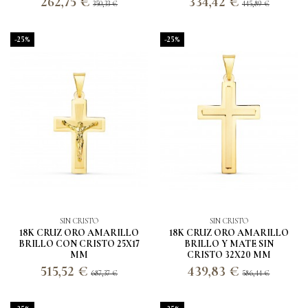
262,75 €
334,42 €
350,33 €
445,89 €
-25%
-25%
SIN CRISTO
SIN CRISTO
18K CRUZ ORO AMARILLO
18K CRUZ ORO AMARILLO
BRILLO CON CRISTO 25X17
BRILLO Y MATE SIN
MM
CRISTO 32X20 MM
515,52 €
439,83 €
687,37 €
586,44 €