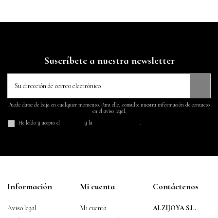
Suscríbete a nuestra newsletter
Puede darse de baja en cualquier momento. Para ello, consulte nuestra información de contacto
en el aviso legal.
He leído y acepto el
aviso legal
y la
política de privacidad
.
Información
Mi cuenta
Contáctenos
Aviso legal
Mi cuenta
ALZIJOYA S.L.