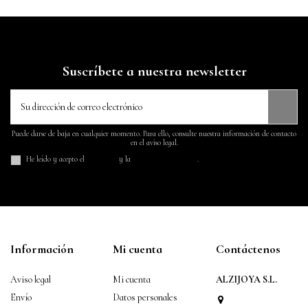
Suscríbete a nuestra newsletter
Puede darse de baja en cualquier momento. Para ello, consulte nuestra información de contacto
en el aviso legal.
He leído y acepto el
aviso legal
y la
política de privacidad
.
Información
Mi cuenta
Contáctenos
Aviso legal
Mi cuenta
ALZIJOYA S.L.
Envío
Datos personales