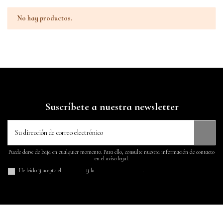
No hay productos.
Suscríbete a nuestra newsletter
Puede darse de baja en cualquier momento. Para ello, consulte nuestra información de contacto
en el aviso legal.
He leído y acepto el
aviso legal
y la
política de privacidad
.