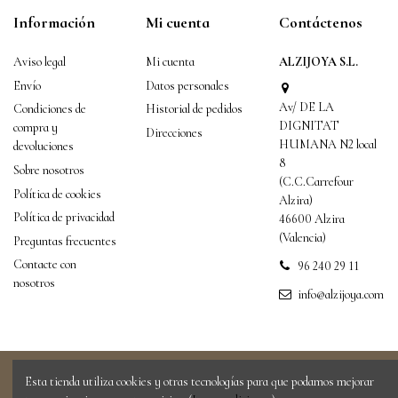
Información
Mi cuenta
Contáctenos
Aviso legal
Mi cuenta
ALZIJOYA S.L.
Envío
Datos personales
Av/ DE LA
Condiciones de
Historial de pedidos
DIGNITAT
compra y
Direcciones
HUMANA N2 local
devoluciones
8
Sobre nosotros
(C.C.Carrefour
Política de cookies
Alzira)
Política de privacidad
46600 Alzira
(Valencia)
Preguntas frecuentes
Contacte con
96 240 29 11
nosotros
info@alzijoya.com
Esta tienda utiliza cookies y otras tecnologías para que podamos mejorar