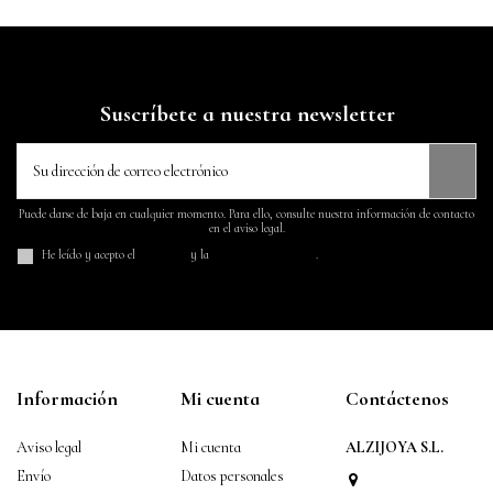
Suscríbete a nuestra newsletter
Puede darse de baja en cualquier momento. Para ello, consulte nuestra información de contacto
en el aviso legal.
He leído y acepto el
aviso legal
y la
política de privacidad
.
Información
Mi cuenta
Contáctenos
Aviso legal
Mi cuenta
ALZIJOYA S.L.
Envío
Datos personales