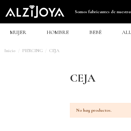
Somos fabrican
tes de nuestra
MUJER
HOMBRE
BEBÉ
AL
Inicio
PIERCING
CEJA
CEJA
No hay productos.