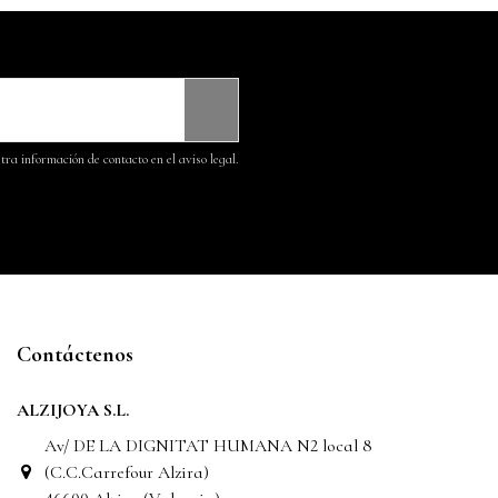
ra información de contacto en el aviso legal.
Contáctenos
ALZIJOYA S.L.
Av/ DE LA DIGNITAT HUMANA N2 local 8
(C.C.Carrefour Alzira)