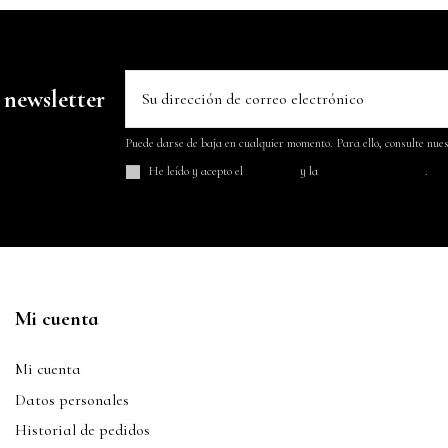
 newsletter
Puede darse de baja en cualquier momento. Para ello, consulte nuest
He leído y acepto el
aviso legal
y la
política de privacidad
.
Mi cuenta
Mi cuenta
Datos personales
Historial de pedidos