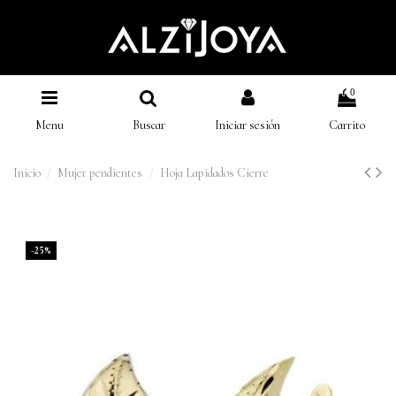
0
Menu
Buscar
Iniciar sesión
Carrito
Inicio
Mujer pendientes
Hoja Lapidados Cierre
-25%