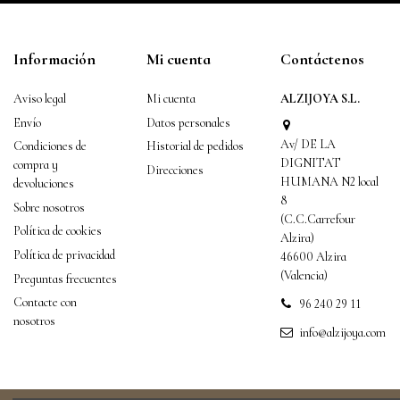
Información
Mi cuenta
Contáctenos
Aviso legal
Mi cuenta
ALZIJOYA S.L.
Envío
Datos personales
Av/ DE LA
Condiciones de
Historial de pedidos
DIGNITAT
compra y
Direcciones
HUMANA N2 local
devoluciones
8
Sobre nosotros
(C.C.Carrefour
Política de cookies
Alzira)
Política de privacidad
46600 Alzira
(Valencia)
Preguntas frecuentes
Contacte con
96 240 29 11
nosotros
info@alzijoya.com