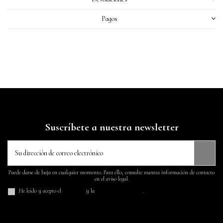
Pagos
Suscríbete a nuestra newsletter
Puede darse de baja en cualquier momento. Para ello, consulte nuestra información de contacto
en el aviso legal.
He leído y acepto el
aviso legal
y la
política de privacidad
.