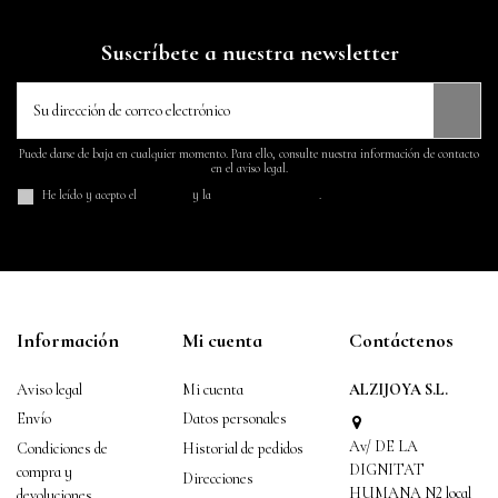
Suscríbete a nuestra newsletter
Puede darse de baja en cualquier momento. Para ello, consulte nuestra información de contacto
en el aviso legal.
He leído y acepto el
aviso legal
y la
política de privacidad
.
Información
Mi cuenta
Contáctenos
Aviso legal
Mi cuenta
ALZIJOYA S.L.
Envío
Datos personales
Av/ DE LA
Condiciones de
Historial de pedidos
DIGNITAT
compra y
Direcciones
HUMANA N2 local
devoluciones